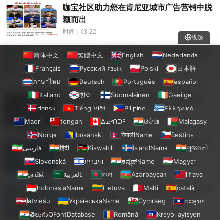
咖宝社区助力您在肯尼亚城市广告营销中脱
颖而出
时间：03-22
收起
咖宝社区引领肯尼亚城市广告投放领域创新
简体中文
繁體中文
English
Nederlands
Français
Русский язык
Polski
日本語
时间：03-22
ภาษาไทย
Deutsch
Português
español
Italiano
한어
Suomalainen
Gaeilge
咖宝社区带您探索肯尼亚城市广告新风尚
dansk
Tiếng Việt
Pilipino
Ελληνικά
Maori
tongan
ᐃᓄᒃᑎᑐᑦ
ଓଡିଆ
Malagasy
时间：03-22
Norge
bosanski
नेपालीName
čeština
咖宝社区：打造坦桑尼亚城市最具影响力的
فارسی
हिंदी
Kiswahili
ÍslandName
ગુજરાતી
广告投放活动
Slovenská
היברית
ಕನ್ನಡ್Name
Magyar
时间：03-22
தாமில்
بالعربية
বাংলা
Azərbaycan
lifiava
IndonesiaName
Lietuva
Malti
català
坦桑尼亚城市的广告投放策略，咖宝社区帮
您实现营销梦想
latviešu
УкраїнськаName
Cymraeg
ກະຣຸນາ
తెలుగుQFontDatabase
Română
Kreyòl ayisyen
时间：03-22