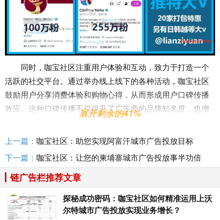
同时，咖宝社区注重用户体验和互动，致力于打造一个
活跃的社交平台。通过举办线上线下的各种活动，咖宝社区
鼓励用户分享消费体验和购物心得，从而形成用户口碑传播
效应。这种口碑传播不仅提升了广告商的品牌知名度，也增
展开剩余的41%
加了消费者对广告内容的信任度。在这个过程中，咖宝社区
既是广告商和消费者之间的桥梁，也是他们之间交流的平
上一篇：
咖宝社区：助您实现阿富汗城市广告投放目标
台，实现了广告投放与消费者需求的有机链接。
下一篇：
咖宝社区：让您的柬埔寨城市广告投放事半功倍
另外，咖宝社区还利用大数据分析技术，挖掘用户潜在
链广告栏推荐文章
的消费需求和兴趣爱好，为广告商提供更加精准的用户定
位。通过分析用户在平台上的行为和交流，咖宝社区可以为
探秘成功密码：咖宝社区如何精准运用上沃
广告商提供定制化的广告方案，提高广告的转化率和投资回
尔特城市广告投放实现业务增长？