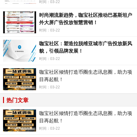
报率。这种精准的广告投放模式，不仅节约了广告商的广告
时间：03-22
费用，也提升了消费者对广告内容的接受度和认可度。
时尚潮流新趋势，咖宝社区推动巴基斯坦户
总的来说，咖宝社区通过创新的广告投放方式和精准的
外大屏广告投放智慧营销！
用户定位技术，成功地实现了广告投放与消费者需求的有机
时间：03-22
链接。作为一家新兴的广告平台，咖宝社区正在不断壮大自
咖宝社区：塑造拉脱维亚城市广告投放新风
己的用户群体，拓展广告商的合作渠道，为阿富汗城市的广
貌，引领品牌发展！
告市场注入新的活力。相信在不久的将来，咖宝社区将成为
时间：03-22
阿富汗城市广告投放与消费者需求的重要链接平台，为城市
咖宝社区倾情打造币圈生态讯息圈，助力项
的商业发展带来新的机遇和挑战。让我们一起期待咖宝社区
目再起航！
的未来，共同见证它的成长和辉煌！
时间：03-22
热门文章
咖宝社区倾情打造币圈生态讯息圈，助力项
目再起航！
时间：03-22