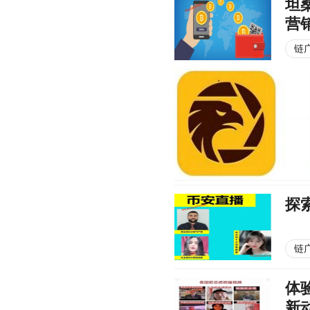
坦
营
链
探
链
体
新