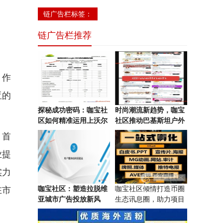
链广告栏标签：
链广告栏推荐
。作
亚的
探秘成功密码：咖宝社
时尚潮流新趋势，咖宝
区如何精准运用上沃尔
社区推动巴基斯坦户外
特城市广告投放实现业
大屏广告投放智慧营
。首
务增长？
销！
业提
实力
咖宝社区：塑造拉脱维
咖宝社区倾情打造币圈
在市
亚城市广告投放新风
生态讯息圈，助力项目
貌，引领品牌发展！
再起航！