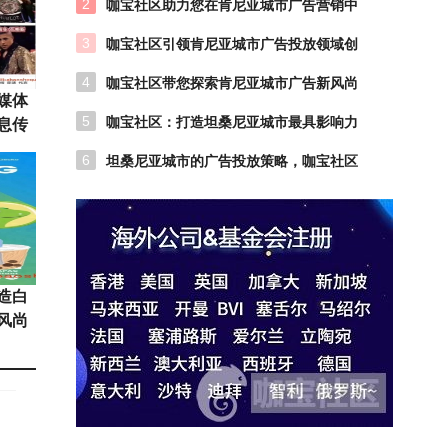
2
咖宝社区助力您在肯尼亚城市广告营销中
脱颖而出
3
咖宝社区引领肯尼亚城市广告投放领域创
新
4
咖宝社区带您探索肯尼亚城市广告新风尚
媒体
5
咖宝社区：打造坦桑尼亚城市最具影响力
息传
的广告投放活动
6
坦桑尼亚城市的广告投放策略，咖宝社区
帮您实现营销梦想
造白
风尚