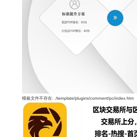
模板文件不存在: ./template/plugins/comment/pc/index.htm