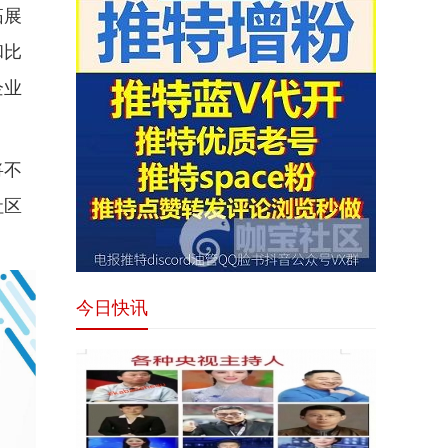
拓展
和比
企业
将不
社区
今日快讯