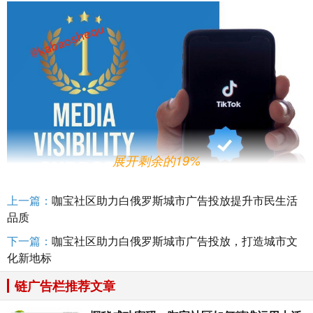
展开剩余的19%
上一篇：
咖宝社区助力白俄罗斯城市广告投放提升市民生活
品质
借助
咖宝
社区的广告投放，白俄罗斯的城市开始逐渐展
现出新的活力。不仅是商业广告，政府部门和非营利组织也
下一篇：
咖宝社区助力白俄罗斯城市广告投放，打造城市文
开始利用这个平台来宣传城市的文化和旅游资源，推动城市
化新地标
的文化产业和旅游业的发展。此外，城市管理者们还可以通
链广告栏推荐文章
过
咖宝
社区的数据分析工具，了解用户的反馈和意见，及时