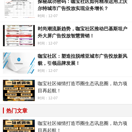
调整城市的发展计划，更好地满足市民的需求。
探秘成功密码：咖宝社区如何精准运用上沃
尔特城市广告投放实现业务增长？
在城市的发展过程中，
咖宝
社区的广告投放不仅带来了
时间：12-07
经济效益，更重要的是为城市带来了一种全新的城市形象。
时尚潮流新趋势，咖宝社区推动巴基斯坦户
通过广告投放，城市可以更好地展示自己的人文风景和文化
外大屏广告投放智慧营销！
底蕴，吸引更多的人来参观和了解，提升城市的知名度和吸
时间：12-07
引力。在这个过程中，
咖宝
社区不仅仅是一个广告平台，更
是城市发展的一种新模式。
咖宝社区：塑造拉脱维亚城市广告投放新风
貌，引领品牌发展！
总的来说，白俄罗斯城市借助
咖宝
社区的广告投放，正
时间：12-07
在引领城市发展的新潮流。通过这种方式，城市可以更好地
展示自己的魅力和优势，吸引更多的人关注和参与城市的发
咖宝社区倾情打造币圈生态讯息圈，助力项
展。相信在不久的将来，白俄罗斯的城市将迎来一场全新的
目再起航！
发展浪潮，展现出更加美好的未来。
时间：12-07
热门文章
咖宝社区倾情打造币圈生态讯息圈，助力项
目再起航！