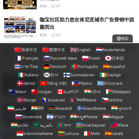
时间：12-07
咖宝社区助力您在肯尼亚城市广告营销中脱
颖而出
时间：12-07
收起
咖宝社区引领肯尼亚城市广告投放领域创新
简体中文
繁體中文
English
Nederlands
Français
Русский язык
Polski
日本語
时间：12-07
ภาษาไทย
Deutsch
Português
español
Italiano
한어
Suomalainen
Gaeilge
咖宝社区带您探索肯尼亚城市广告新风尚
dansk
Tiếng Việt
Pilipino
Ελληνικά
Maori
tongan
ᐃᓄᒃᑎᑐᑦ
ଓଡିଆ
Malagasy
时间：12-07
Norge
bosanski
नेपालीName
čeština
咖宝社区：打造坦桑尼亚城市最具影响力的
فارسی
हिंदी
Kiswahili
ÍslandName
ગુજરાતી
广告投放活动
Slovenská
היברית
ಕನ್ನಡ್Name
Magyar
时间：12-07
தாமில்
بالعربية
বাংলা
Azərbaycan
lifiava
IndonesiaName
Lietuva
Malti
català
坦桑尼亚城市的广告投放策略，咖宝社区帮