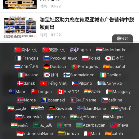
时间：03-22
咖宝社区助力您在肯尼亚城市广告营销中脱
颖而出
时间：03-22
收起
咖宝社区引领肯尼亚城市广告投放领域创新
简体中文
繁體中文
English
Nederlands
Français
Русский язык
Polski
日本語
时间：03-22
ภาษาไทย
Deutsch
Português
español
Italiano
한어
Suomalainen
Gaeilge
咖宝社区带您探索肯尼亚城市广告新风尚
dansk
Tiếng Việt
Pilipino
Ελληνικά
Maori
tongan
ᐃᓄᒃᑎᑐᑦ
ଓଡିଆ
Malagasy
时间：03-22
Norge
bosanski
नेपालीName
čeština
咖宝社区：打造坦桑尼亚城市最具影响力的
فارسی
हिंदी
Kiswahili
ÍslandName
ગુજરાતી
广告投放活动
Slovenská
היברית
ಕನ್ನಡ್Name
Magyar
时间：03-22
தாமில்
بالعربية
বাংলা
Azərbaycan
lifiava
IndonesiaName
Lietuva
Malti
català
坦桑尼亚城市的广告投放策略，咖宝社区帮