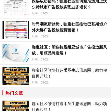
探秘成功密码：咖宝社区如何精准运用上沃
尔特城市广告投放实现业务增长？
了企业营销的重要课题。咖宝社区广告牌正是凭借其独特的
设计和地理位置，成功地抢占了消费者的眼球。通过这个广
时间：03-22
告牌，消费者不仅仅只是看到了一个品牌，更是看到了一个
时尚潮流新趋势，咖宝社区推动巴基斯坦户
与众不同的产品，一个令人心动的购买机会。品牌知名度的
外大屏广告投放智慧营销！
提升，产品销量的增长，这些都离不开这个引爆性的广告
时间：03-22
牌。
咖宝社区：塑造拉脱维亚城市广告投放新风
综上所述，咖宝社区广告牌在江西高速公路上的抢眼表
貌，引领品牌发展！
现，不仅仅是一种广告效果的体现，更是一种营销策略的成
时间：03-22
功之道。通过简洁大方的设计和独特的地理位置，这个广告
咖宝社区倾情打造币圈生态讯息圈，助力项
牌成功地吸引了消费者的眼球，提升了品牌知名度，为企业
目再起航！
带来了巨大的商机。在未来的发展中，我们相信咖宝社区广
时间：03-22
告牌将继续发挥其引爆品牌知名度的作用，带来更多的营销
热门文章
奇迹。让我们拭目以待，见证这个独特广告牌在市场中的辉
煌表现！
咖宝社区倾情打造币圈生态讯息圈，助力项
目再起航！