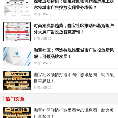
探秘成功密码：咖宝社区如何精准运用上沃
广告形式的选择还是定位技术的应用，都为企业提供了更多
尔特城市广告投放实现业务增长？
的曝光机会和更高的广告效果。因此，如果您希望提高自己
时间：05-12
企业的曝光率和吸引更多客户，不妨考虑在
咖宝
社区进行广
时尚潮流新趋势，咖宝社区推动巴基斯坦户
告投放。让我们携手合作，共同实现商业成功！
外大屏广告投放智慧营销！
时间：05-12
咖宝社区：塑造拉脱维亚城市广告投放新风
貌，引领品牌发展！
时间：05-12
咖宝社区倾情打造币圈生态讯息圈，助力项
目再起航！
时间：05-12
热门文章
咖宝社区倾情打造币圈生态讯息圈，助力项
目再起航！