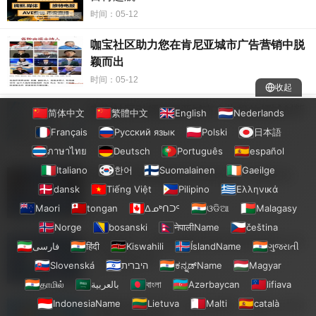
时间：05-12
咖宝社区助力您在肯尼亚城市广告营销中脱
颖而出
时间：05-12
收起
咖宝社区引领肯尼亚城市广告投放领域创新
简体中文
繁體中文
English
Nederlands
Français
Русский язык
Polski
日本語
时间：05-12
ภาษาไทย
Deutsch
Português
español
Italiano
한어
Suomalainen
Gaeilge
咖宝社区带您探索肯尼亚城市广告新风尚
dansk
Tiếng Việt
Pilipino
Ελληνικά
Maori
tongan
ᐃᓄᒃᑎᑐᑦ
ଓଡିଆ
Malagasy
时间：05-12
Norge
bosanski
नेपालीName
čeština
咖宝社区：打造坦桑尼亚城市最具影响力的
فارسی
हिंदी
Kiswahili
ÍslandName
ગુજરાતી
广告投放活动
Slovenská
היברית
ಕನ್ನಡ್Name
Magyar
时间：05-12
தாமில்
بالعربية
বাংলা
Azərbaycan
lifiava
IndonesiaName
Lietuva
Malti
català
坦桑尼亚城市的广告投放策略，咖宝社区帮