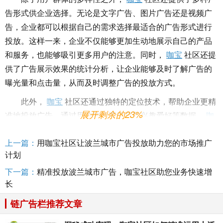
告形式供企业选择。无论是文字广告、图片广告还是视频广
告，企业都可以根据自己的需求选择最适合的广告形式进行
投放。这样一来，企业不仅能够更加生动地展示自己的产品
和服务，也能够吸引更多用户的注意。同时，
咖宝
社区还提
供了广告展示效果的统计分析，让企业能够及时了解广告的
曝光量和点击量，从而及时调整广告的投放方式。
此外，
咖宝
社区还通过独特的定位技术，帮助企业更精
展开剩余的23%
准地投放广告。通过用户的位置信息和兴趣爱好等数据，
咖
宝
社区能够为企业提供更加精准的广告投放方案，让广告能
上一篇：
用咖宝社区让波兰城市广告投放助力您的市场推广
够更好地触达目标客户。这种定位技术不仅可以帮助企业提
计划
高广告投放的效果，还能够节省企业的广告费用，使广告投
放更加具有成本效益。
下一篇：
精准投放波兰城市广告，咖宝社区助您业务快速增
长
总的来说，
咖宝
社区为您的波兰城市广告投放增添了新
链广告栏推荐文章
的曝光机会。通过
咖宝
社区的平台，企业能够更精准地投放
广告，吸引更多目标客户。无论是用户群体的多样性、多种