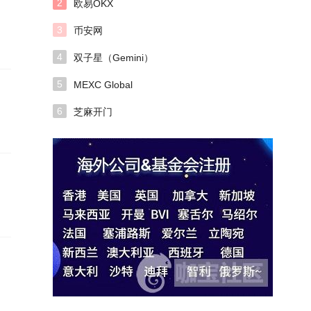
2
欧易OKX
3
币安网
4
双子星（Gemini）
5
MEXC Global
6
芝麻开门