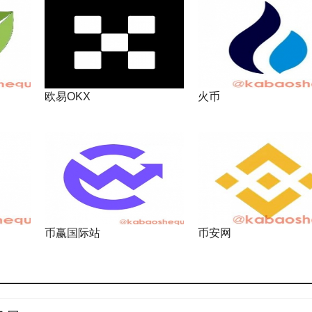
欧易OKX
火币
币赢国际站
币安网