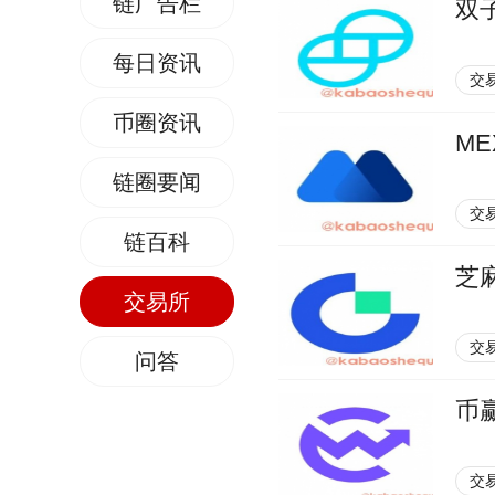
链广告栏
双子
每日资讯
交
币圈资讯
ME
链圈要闻
交
链百科
芝
交易所
交
问答
币
交