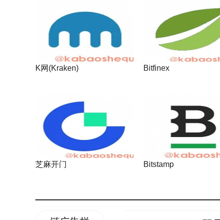
K网(Kraken)
Bitfinex
芝麻开门
Bitstamp