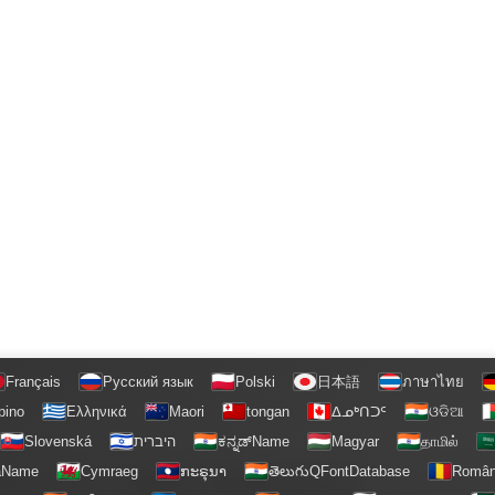
Français
Русский язык
Polski
日本語
ภาษาไทย
ipino
Ελληνικά
Maori
tongan
ᐃᓄᒃᑎᑐᑦ
ଓଡିଆ
Slovenská
היברית
ಕನ್ನಡ್Name
Magyar
தாமில்
аName
Cymraeg
ກະຣຸນາ
తెలుగుQFontDatabase
Româ
咖宝社区，助力链圈航行的精确信息