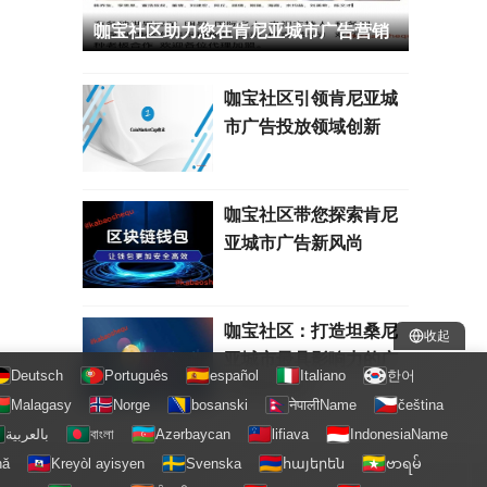
咖宝社区助力您在肯尼亚城市广告营销
中脱颖而出
咖宝社区引领肯尼亚城
市广告投放领域创新
咖宝社区带您探索肯尼
亚城市广告新风尚
咖宝社区：打造坦桑尼
收起
亚城市最具影响力的广
Deutsch
Português
español
Italiano
한어
告投放活动
Malagasy
Norge
bosanski
नेपालीName
čeština
بالعربية
বাংলা
Azərbaycan
lifiava
IndonesiaName
nă
Kreyòl ayisyen
Svenska
հայերեն
ဗာရမ်