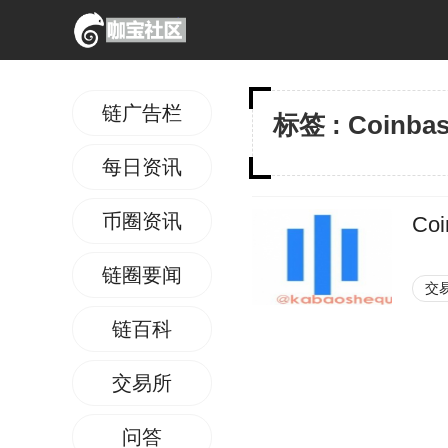
链广告栏
标签 : Coinbas
每日资讯
币圈资讯
Coi
链圈要闻
交
链百科
交易所
问答