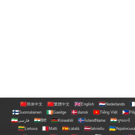
简体中文
繁體中文
English
Nederlands
Suomalainen
Gaeilge
dansk
Tiếng Việt
Pil
فارسی
हिंदी
Kiswahili
ÍslandName
ગુજરાતી
Lietuva
Malti
català
latviešu
Українськ