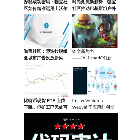
探秘成功密码：咖宝社
时尚潮流新趋势，咖宝
区如何精准运用上沃尔
社区推动巴基斯坦户外
特城市广告投放实现业
大屏广告投放智慧营
务增长？
销！
咖宝社区：塑造拉脱维
铭文新势力
亚城市广告投放新风
——“ALLspark”创新
貌，引领品牌发展！
GameFi+铭文新玩法
比特币现货 ETF 上蹿
Folius Ventures：
下跳，但矿工已无处可
Web3处于应用红利期
悲鸣
前夕，即将迎来华人创
业者的黄金时代