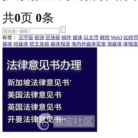
共
0
页
0
条
标签：
元宇宙
链游
区块链
稿件
媒体
以太币
财经
Web3
比特
媒体
纸媒体
软文发稿
媒体报道
海内外媒体宣发
游媒体
体报道