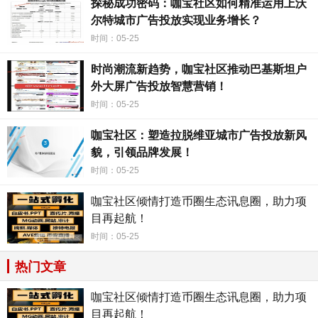
探秘成功密码：咖宝社区如何精准运用上沃
尔特城市广告投放实现业务增长？
时间：05-25
时尚潮流新趋势，咖宝社区推动巴基斯坦户
外大屏广告投放智慧营销！
时间：05-25
咖宝社区：塑造拉脱维亚城市广告投放新风
咖宝
社区的优势不仅在于广告投放的高效性和精准性，
貌，引领品牌发展！
更在于其强大的市场调研功能。通过
咖宝
社区，商家可以了
时间：05-25
解目标市场的消费者需求、偏好和行为习惯，为广告投放提
咖宝社区倾情打造币圈生态讯息圈，助力项
供更有针对性的方向。这样一来，不仅可以减少广告投放的
目再起航！
盲目性，还可以提高广告投放的转化率，让广告投放的效果
时间：05-25
更加明显。
热门文章
除了广告投放和市场调研，
咖宝
社区还提供商业信息发
布的功能。无论是商家的促销活动、新产品上市还是行业动
咖宝社区倾情打造币圈生态讯息圈，助力项
目再起航！
态，都可以通过
咖宝
社区发布，让更多的人了解并关注。这