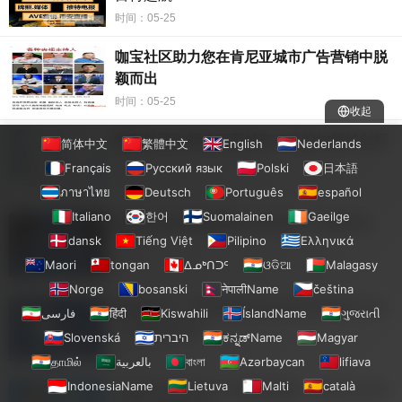
样一来，不仅可以增加商家的曝光度，还可以促进商家与客
时间：05-25
户之间的互动，建立更紧密的合作关系，助力商家实现更好
咖宝社区助力您在肯尼亚城市广告营销中脱
的业绩。
颖而出
时间：05-25
收起
咖宝社区引领肯尼亚城市广告投放领域创新
简体中文
繁體中文
English
Nederlands
Français
Русский язык
Polski
日本語
时间：05-25
ภาษาไทย
Deutsch
Português
español
Italiano
한어
Suomalainen
Gaeilge
咖宝社区带您探索肯尼亚城市广告新风尚
dansk
Tiếng Việt
Pilipino
Ελληνικά
Maori
tongan
ᐃᓄᒃᑎᑐᑦ
ଓଡିଆ
Malagasy
时间：05-25
Norge
bosanski
नेपालीName
čeština
咖宝社区：打造坦桑尼亚城市最具影响力的
فارسی
हिंदी
Kiswahili
ÍslandName
ગુજરાતી
广告投放活动
Slovenská
היברית
ಕನ್ನಡ್Name
Magyar
在这个信息爆炸的时代，如何让广告投放更加高效、更
时间：05-25
தாமில்
بالعربية
বাংলা
Azərbaycan
lifiava
加精准，是每个商家都在思考的问题。而在佛得角的城市市
IndonesiaName
Lietuva
Malti
català
坦桑尼亚城市的广告投放策略，咖宝社区帮
场，
咖宝
社区正是解决这一难题的利器。通过
咖宝
社区，