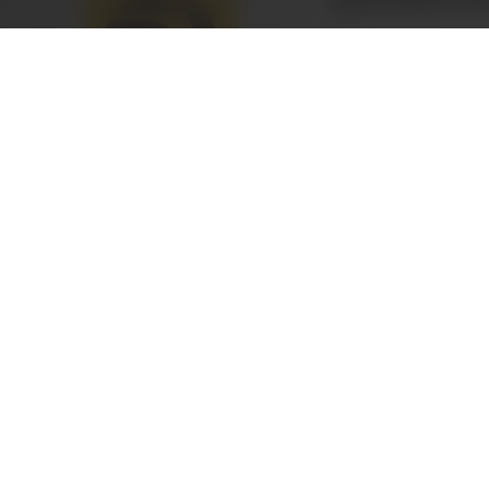
本文地址：https://www.kabaoshequ.com/lishiquwen/2
体验咖宝社区：为阿尔及利亚城市广告投
放注入创新动力
网站