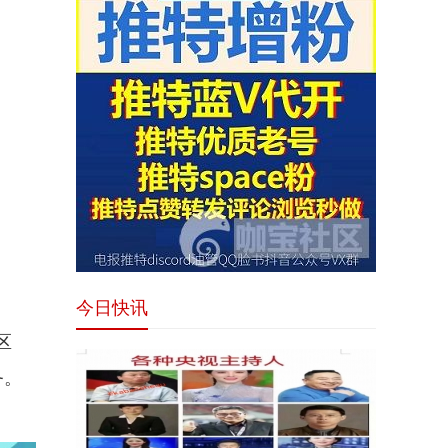
今日快讯
区
务。