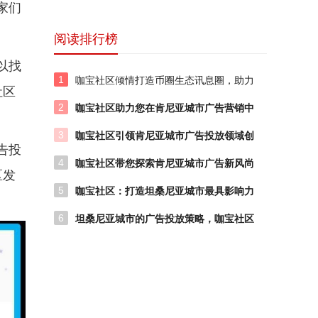
家们
以找
社区
告投
区发
阅读排行榜
1
咖宝社区倾情打造币圈生态讯息圈，助力
项目再起航！