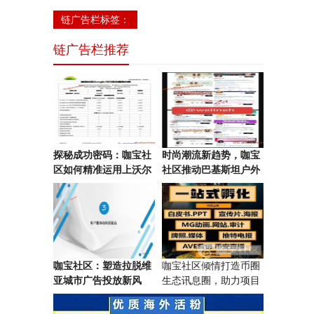
链广告栏标签：
链广告栏推荐
探秘成功密码：咖宝社
时尚潮流新趋势，咖宝
区如何精准运用上沃尔
社区推动巴基斯坦户外
特城市广告投放实现业
大屏广告投放智慧营
务增长？
销！
咖宝社区：塑造拉脱维
咖宝社区倾情打造币圈
亚城市广告投放新风
生态讯息圈，助力项目
貌，引领品牌发展！
再起航！