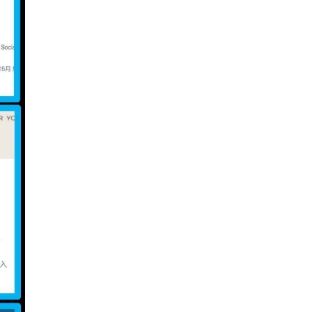
2
咖宝社区助力您在肯尼亚城市广告营销中
脱颖而出
3
咖宝社区引领肯尼亚城市广告投放领域创
新
4
咖宝社区带您探索肯尼亚城市广告新风尚
5
咖宝社区：打造坦桑尼亚城市最具影响力
的广告投放活动
6
坦桑尼亚城市的广告投放策略，咖宝社区
帮您实现营销梦想