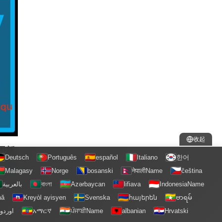
收起
用新
Deutsch
Português
español
Italiano
한어
，
咖
Malagasy
Norge
bosanski
नेपालीName
čeština
بالعربية
বাংলা
Azərbaycan
lifiava
IndonesiaName
nă
Kreyòl ayisyen
Svenska
հայերեն
ဗာရမ်
اوردو
አማርኛ
ਪੰਜਾਬੀName
albanian
Hrvatski