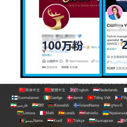
总的来说，
咖宝
社区为纳米比亚城市的商
简体中文
繁體中文
English
Nederlands
技术和新平台推广产品已经成为一种趋势，
咖
Suomalainen
Gaeilge
dansk
Tiếng Việt
Pil
فارسی
हिंदी
Kiswahili
ÍslandName
ગુજરાતી
宝
社区在纳米比亚的发展将会更加壮大，为城
Lietuva
Malti
català
latviešu
Українськ
模板文件不存在: ./template/plugins/comment/pc/index.htm
پښتوName
Kurdî
Türkçe
български
M