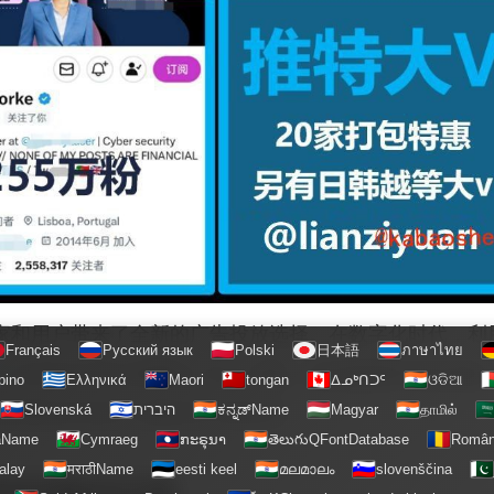
家和用户带来了全新的广告投放选择。在数字化时代，利
Français
Русский язык
Polski
日本語
ภาษาไทย
宝
社区的出现正是顺应了这一趋势。相信随着时间的推移
ipino
Ελληνικά
Maori
tongan
ᐃᓄᒃᑎᑐᑦ
ଓଡିଆ
Slovenská
היברית
ಕನ್ನಡ್Name
Magyar
தாமில்
市的商业活动注入新的活力和动力。
аName
Cymraeg
ກະຣຸນາ
తెలుగుQFontDatabase
Româ
alay
मराठीName
eesti keel
മലമാലം
slovenščina